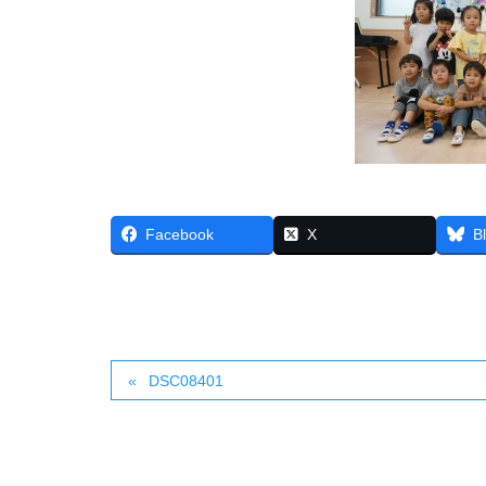
Facebook
X
B
DSC08401