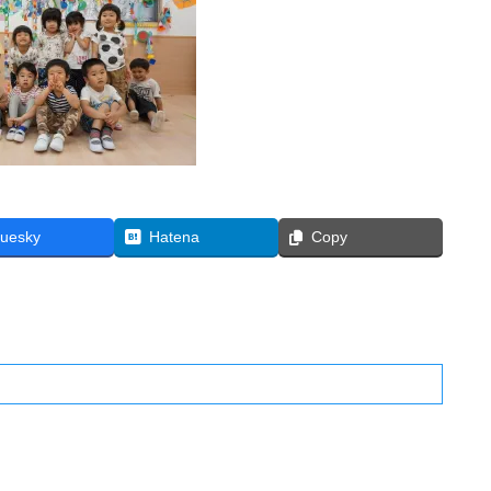
luesky
Hatena
Copy