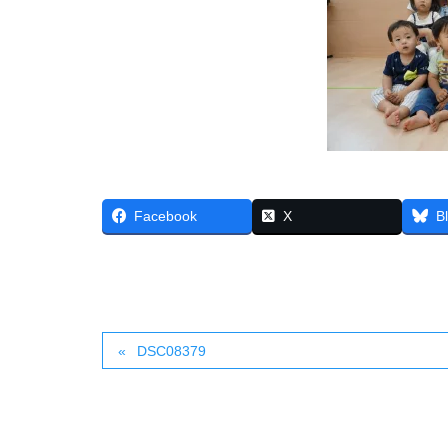
Facebook
X
B
DSC08379