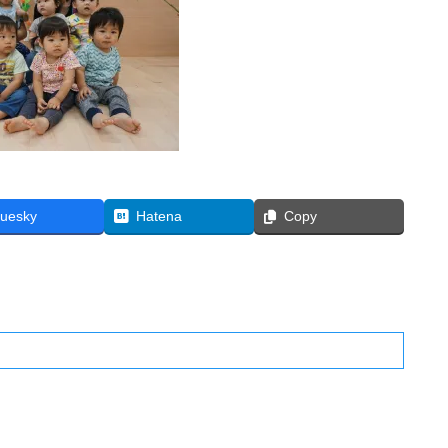
luesky
Hatena
Copy