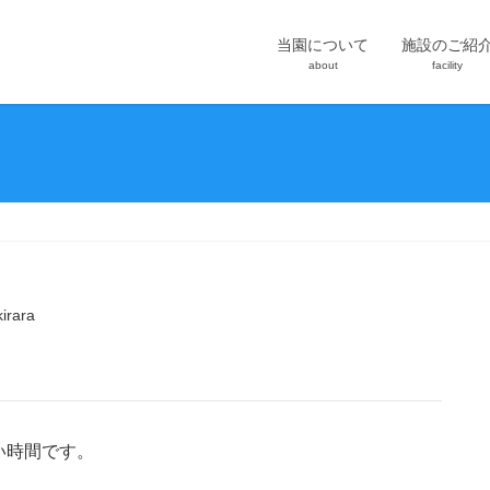
当園について
施設のご紹
about
facility
kirara
い時間です。