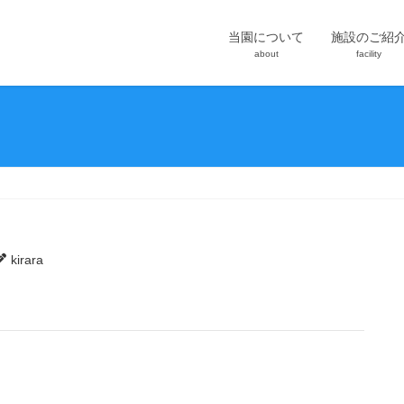
当園について
施設のご紹
about
facility
kirara